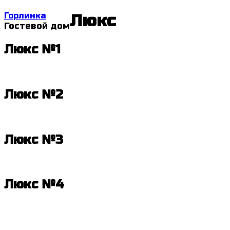
Skip
Горлинка
Люкс
to
Гостевой дом
content
Люкс №1
Люкс №2
Люкс №3
Люкс №4