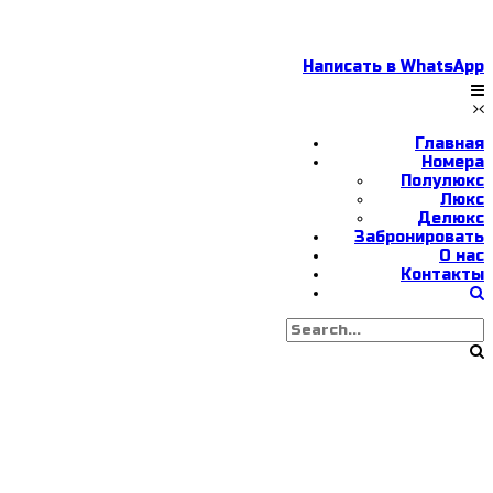
Написать в WhatsApp
Главная
Номера
Полулюкс
Люкс
Делюкс
Забронировать
О нас
Контакты