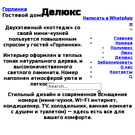
Skip
Горлинка
Делюкс
to
Гостевой дом
Написать в WhatsApp
content
Двухэтажный «коттедж» со
своей мини-кухней
Главная
пользуется повышенным
Номера
спросом у гостей «Горлинки».
Полулюкс
Люкс
Интерьер оформлен в теплых
Делюкс
тонах натурального дерева, и
Забронировать
высококачественного
О нас
светлого ламината. Номер
Контакты
наполнен атмосферой уюта и
легкости.
Стильный дизайн и современное оснащение
номера (мини-кухня, Wi-Fi интернет,
кондиционер, TV, холодильник, ванная комната
с душем и туалетом) — здесь есть все для
вашего комфорта.